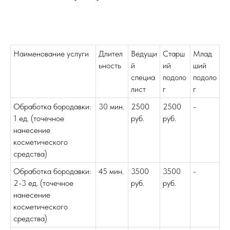
Наименование услуги
Длител
Ведущи
Старш
Млад
ьность
й
ий
ший
специа
подоло
подоло
лист
г
г
Обработка бородавки:
30 мин.
2500
2500
-
1 ед. (точечное
руб.
руб.
нанесение
косметического
средства)
Обработка бородавки:
45 мин.
3500
3500
-
2-3 ед. (точечное
руб.
руб.
нанесение
косметического
средства)