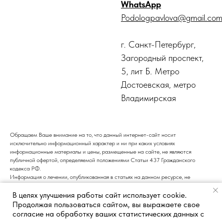
WhatsApp
Podologpavlova@gmail.co
г. Санкт-Петербург,
Загородный проспект,
5, лит Б. Метро
Достоевская, метро
Владимирская
Обращаем Ваше внимание на то, что данный интернет-сайт носит
исключительно информационный характер и ни при каких условиях
информационные материалы и цены, размещенные на сайте, не являются
публичной офертой, определяемой положениями Статьи 437 Гражданского
кодекса РФ.
Информация о лечении, опубликованная в статьях на данном ресурсе, не
является подтверждением того, что центр подологии и педикюра оказывает
В целях улучшения работы сайт использует cookie.
медицинские услуги. Все медицинские услуги должны предоставляться только
после консультации с врачом. Рекомендуем обращаться к специалистам для
Продолжая пользоваться сайтом, вы выражаете свое
получения профессиональной консультации и назначения соответствующего
согласие на обработку ваших статистических данных с
лечения.