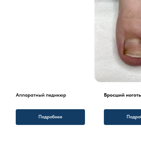
Аппаратный педикюр
Вросший ноготь
Подробнее
Подро