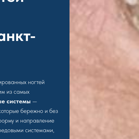
анкт-
ированных ногтей
им из самых
ые системы
—
которые бережно и без
форму и направление
редовыми системами,