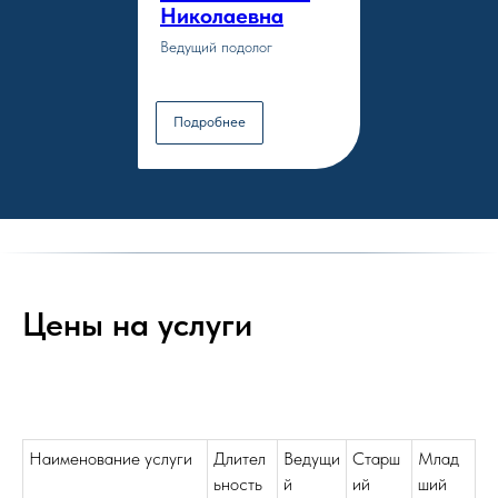
Николаевна
Ведущий подолог
Подробнее
Цены на услуги
Наименование услуги
Длител
Ведущи
Старш
Млад
ьность
й
ий
ший