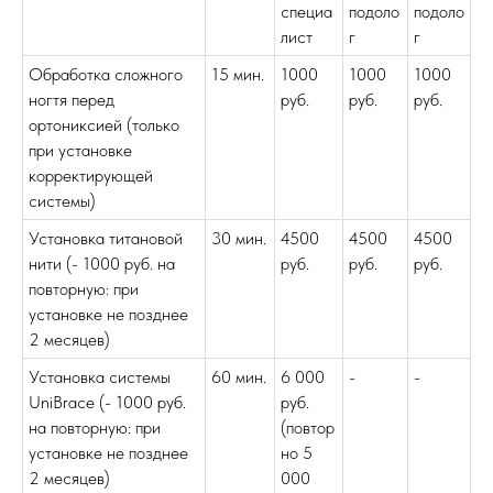
специа
подоло
подоло
лист
г
г
Обработка сложного
15 мин.
1000
1000
1000
ногтя перед
руб.
руб.
руб.
ортониксией (только
при установке
корректирующей
системы)
Установка титановой
30 мин.
4500
4500
4500
нити (- 1000 руб. на
руб.
руб.
руб.
повторную: при
установке не позднее
2 месяцев)
Установка системы
60 мин.
6 000
-
-
UniBrace (- 1000 руб.
руб.
на повторную: при
(повтор
установке не позднее
но 5
2 месяцев)
000