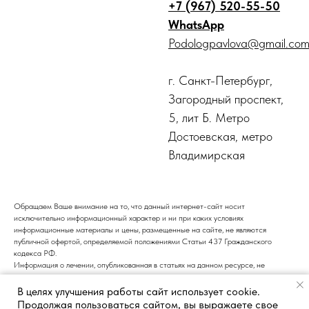
+7 (967) 520-55-50
WhatsApp
Podologpavlova@gmail.co
г. Санкт-Петербург,
Загородный проспект,
5, лит Б. Метро
Достоевская, метро
Владимирская
Обращаем Ваше внимание на то, что данный интернет-сайт носит
исключительно информационный характер и ни при каких условиях
информационные материалы и цены, размещенные на сайте, не являются
публичной офертой, определяемой положениями Статьи 437 Гражданского
кодекса РФ.
Информация о лечении, опубликованная в статьях на данном ресурсе, не
является подтверждением того, что центр подологии и педикюра оказывает
медицинские услуги. Все медицинские услуги должны предоставляться только
В целях улучшения работы сайт использует cookie.
после консультации с врачом. Рекомендуем обращаться к специалистам для
Продолжая пользоваться сайтом, вы выражаете свое