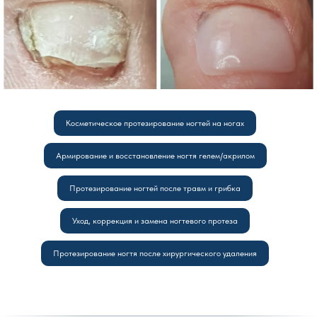
Косметическое протезирование ногтей на ногах
Армирование и восстановление ногтя гелем/акрилом
Протезирование ногтей после травм и грибка
Уход, коррекция и замена ногтевого протеза
Протезирование ногтя после хирургического удаления