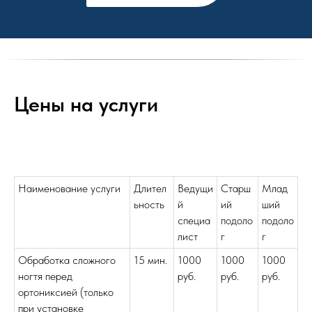
Цены на услуги
Наименование услуги
Длител
Ведущи
Старш
Млад
ьность
й
ий
ший
специа
подоло
подоло
лист
г
г
Обработка сложного
15 мин.
1000
1000
1000
ногтя перед
руб.
руб.
руб.
ортониксией (только
при установке