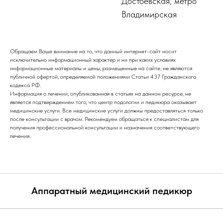
Достоевская, метро
Владимирская
Удаление мозолей и натоптышей
Лечение грибка ногтей (онихомикоза)
Обращаем Ваше внимание на то, что данный интернет-сайт носит
исключительно информационный характер и ни при каких условиях
информационные материалы и цены, размещенные на сайте, не являются
Ортониксия: коррекция деформированных ногтей
публичной офертой, определяемой положениями Статьи 437 Гражданского
кодекса РФ.
Информация о лечении, опубликованная в статьях на данном ресурсе, не
Восстановление ногтей после ожога от гель-лака
является подтверждением того, что центр подологии и педикюра оказывает
медицинские услуги. Все медицинские услуги должны предоставляться только
после консультации с врачом. Рекомендуем обращаться к специалистам для
Лечение подногтевой гематомы
получения профессиональной консультации и назначения соответствующего
лечения.
Лечение онихолизиса (отслоения ногтя)
Лечение трещин на стопах
Коррекция ногтя титановой нитью