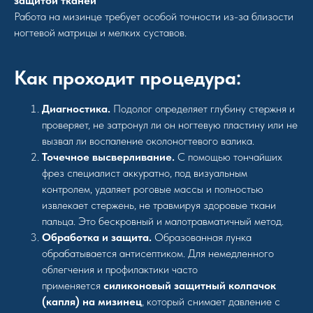
защитой тканей
Работа на мизинце требует особой точности из-за близости
ногтевой матрицы и мелких суставов.
Как проходит процедура:
Диагностика.
Подолог определяет глубину стержня и
проверяет, не затронул ли он ногтевую пластину или не
вызвал ли воспаление околоногтевого валика.
Точечное высверливание.
С помощью тончайших
фрез специалист аккуратно, под визуальным
контролем, удаляет роговые массы и полностью
извлекает стержень, не травмируя здоровые ткани
пальца. Это бескровный и малотравматичный метод.
Обработка и защита.
Образованная лунка
обрабатывается антисептиком. Для немедленного
облегчения и профилактики часто
применяется
силиконовый защитный колпачок
(капля) на мизинец
, который снимает давление с