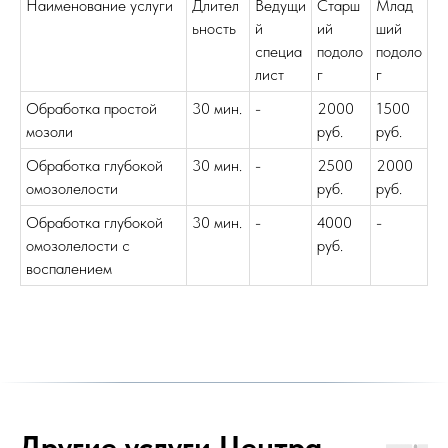
Наименование услуги
Длител
Ведущи
Старш
Млад
ьность
й
ий
ший
специа
подоло
подоло
лист
г
г
Обработка простой
30 мин.
-
2000
1500
мозоли
руб.
руб.
Обработка глубокой
30 мин.
-
2500
2000
омозолелости
руб.
руб.
Обработка глубокой
30 мин.
-
4000
-
омозолелости с
руб.
воспалением
Другие услуги Центра