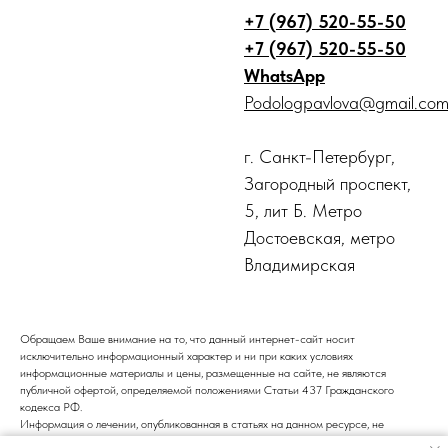
+7 (967) 520-55-50
+7 (967) 520-55-50
WhatsApp
Podologpavlova@gmail.co
г. Санкт-Петербург,
Загородный проспект,
5, лит Б. Метро
Достоевская, метро
Владимирская
Обращаем Ваше внимание на то, что данный интернет-сайт носит
исключительно информационный характер и ни при каких условиях
информационные материалы и цены, размещенные на сайте, не являются
публичной офертой, определяемой положениями Статьи 437 Гражданского
кодекса РФ.
Информация о лечении, опубликованная в статьях на данном ресурсе, не
является подтверждением того, что центр подологии и педикюра оказывает