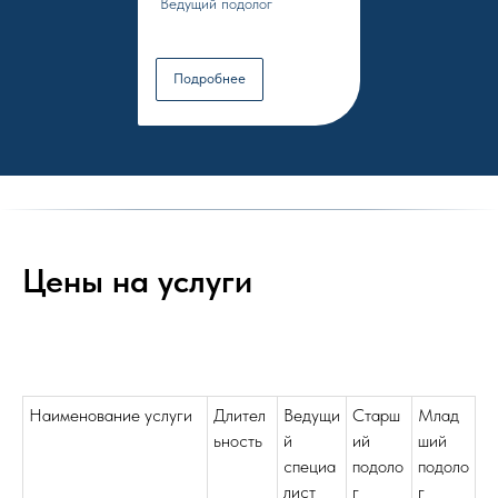
Ведущий подолог
Подробнее
Цены на услуги
Наименование услуги
Длител
Ведущи
Старш
Млад
ьность
й
ий
ший
специа
подоло
подоло
лист
г
г