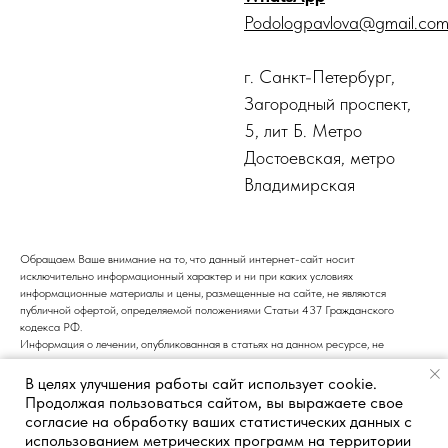
Podologpavlova@gmail.co
г. Санкт-Петербург,
Загородный проспект,
5, лит Б. Метро
Достоевская, метро
Владимирская
Обращаем Ваше внимание на то, что данный интернет-сайт носит
исключительно информационный характер и ни при каких условиях
информационные материалы и цены, размещенные на сайте, не являются
публичной офертой, определяемой положениями Статьи 437 Гражданского
кодекса РФ.
Информация о лечении, опубликованная в статьях на данном ресурсе, не
является подтверждением того, что центр подологии и педикюра оказывает
медицинские услуги. Все медицинские услуги должны предоставляться только
В целях улучшения работы сайт использует cookie.
после консультации с врачом. Рекомендуем обращаться к специалистам для
Продолжая пользоваться сайтом, вы выражаете свое
получения профессиональной консультации и назначения соответствующего
согласие на обработку ваших статистических данных с
лечения.
использованием метрических программ на территории