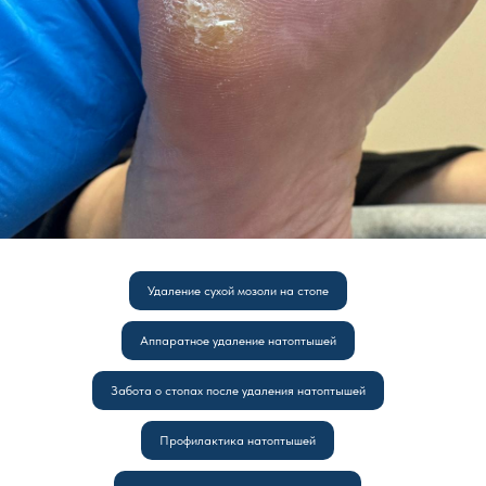
Удаление сухой мозоли на стопе
Аппаратное удаление натоптышей
Забота о стопах после удаления натоптышей
Профилактика натоптышей