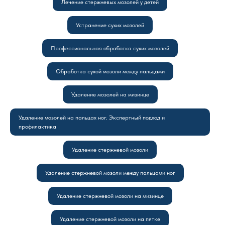
Лечение стержневых мозолей у детей
Устранение сухих мозолей
Профессиональная обработка сухих мозолей
Обработка сухой мозоли между пальцами
Удаление мозолей на мизинце
Удаление мозолей на пальцах ног. Экспертный подход и
профилактика
Удаление стержневой мозоли
Удаление стержневой мозоли между пальцами ног
Удаление стержневой мозоли на мизинце
Удаление стержневой мозоли на пятке