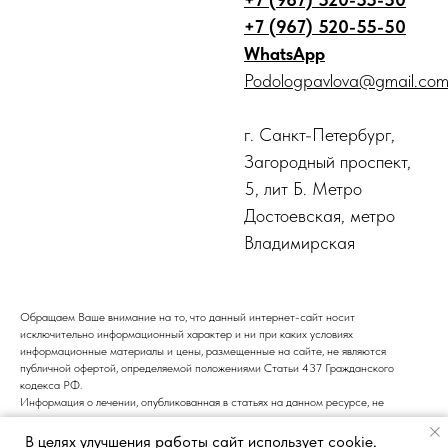
+7 (967) 520-55-50
WhatsApp
Podologpavlova@gmail.co
г. Санкт-Петербург,
Загородный проспект,
5, лит Б. Метро
Достоевская, метро
Владимирская
Обращаем Ваше внимание на то, что данный интернет-сайт носит
исключительно информационный характер и ни при каких условиях
информационные материалы и цены, размещенные на сайте, не являются
публичной офертой, определяемой положениями Статьи 437 Гражданского
кодекса РФ.
Информация о лечении, опубликованная в статьях на данном ресурсе, не
является подтверждением того, что центр подологии и педикюра оказывает
медицинские услуги. Все медицинские услуги должны предоставляться только
В целях улучшения работы сайт использует cookie.