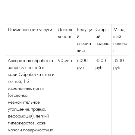
Наименование услуги
Длител
Ведущи
Старш
Млад
ьность
й
ий
ший
специа
подоло
подоло
лист
г
г
Аппаратная обработка
90 мин.
6000
4500
3500
здоровых ногтей и
руб.
руб.
руб.
кожи Обработка стоп и
ногтей, 1-2
измененных ногтя
(отслойка,
незначительное
утолщение, травма,
деформация), легкий
гиперкератоз, кожи,
мозоли поверхностных