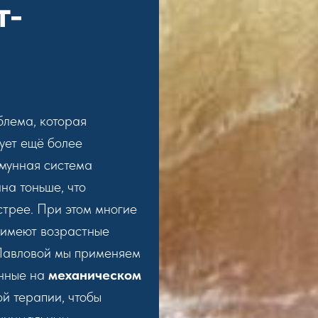
т-
блема, которая
бует ещё более
ммунная система
на тоньше, что
стрее. При этом многие
 имеют возрастные
 Павловой мы применяем
анные на
механическом
й терапии, чтобы