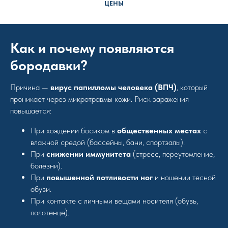
ЦЕНЫ
Как и почему появляются
бородавки?
Причина —
вирус папилломы человека (ВПЧ)
, который
проникает через микротравмы кожи. Риск заражения
повышается:
При хождении босиком в
общественных местах
с
влажной средой (бассейны, бани, спортзалы).
При
снижении иммунитета
(стресс, переутомление,
болезни).
При
повышенной потливости ног
и ношении тесной
обуви.
При контакте с личными вещами носителя (обувь,
полотенце).