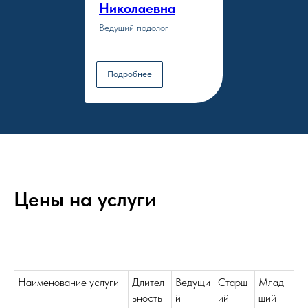
Николаевна
Ведущий подолог
Подробнее
Цены на услуги
Наименование услуги
Длител
Ведущи
Старш
Млад
ьность
й
ий
ший