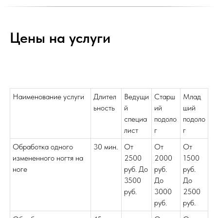
Цены на услуги
Наименование услуги
Длител
Ведущи
Старш
Млад
ьность
й
ий
ший
специа
подоло
подоло
лист
г
г
Обработка одного
30 мин.
От
От
От
измененного ногтя на
2500
2000
1500
ноге
руб. До
руб.
руб.
3500
До
До
руб.
3000
2500
руб.
руб.