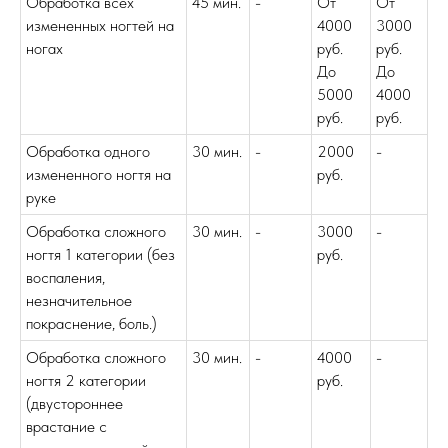
Обработка всех
45 мин.
-
От
От
измененных ногтей на
4000
3000
ногах
руб.
руб.
До
До
5000
4000
руб.
руб.
Обработка одного
30 мин.
-
2000
-
измененного ногтя на
руб.
руке
Обработка сложного
30 мин.
-
3000
-
ногтя 1 категории (без
руб.
воспаления,
незначительное
покраснение, боль.)
Обработка сложного
30 мин.
-
4000
-
ногтя 2 категории
руб.
(двустороннее
врастание с