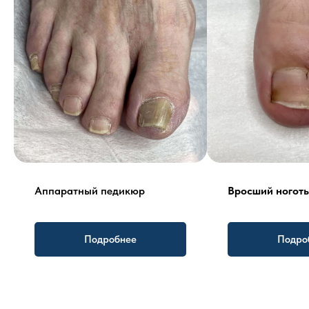
Аппаратный педикюр
Вросший ноготь
Подробнее
Подро