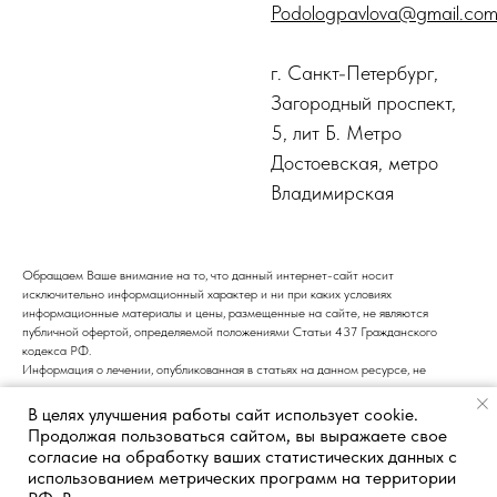
Podologpavlova@gmail.co
г. Санкт-Петербург,
Загородный проспект,
5, лит Б. Метро
Достоевская, метро
Владимирская
Обращаем Ваше внимание на то, что данный интернет-сайт носит
исключительно информационный характер и ни при каких условиях
информационные материалы и цены, размещенные на сайте, не являются
публичной офертой, определяемой положениями Статьи 437 Гражданского
кодекса РФ.
Информация о лечении, опубликованная в статьях на данном ресурсе, не
является подтверждением того, что центр подологии и педикюра оказывает
медицинские услуги. Все медицинские услуги должны предоставляться только
В целях улучшения работы сайт использует cookie.
после консультации с врачом. Рекомендуем обращаться к специалистам для
Продолжая пользоваться сайтом, вы выражаете свое
получения профессиональной консультации и назначения соответствующего
согласие на обработку ваших статистических данных с
лечения.
использованием метрических программ на территории