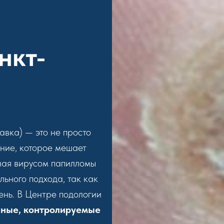
и
нкт-
вка) — это не просто
ние, которое мешает
нная вирусом папилломы
льного подхода, так как
ень. В Центре подологии
ные, контролируемые