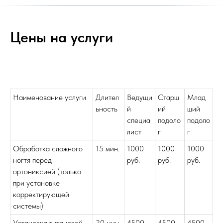
Цены на услуги
Наименование услуги
Длител
Ведущи
Старш
Млад
ьность
й
ий
ший
специа
подоло
подоло
лист
г
г
Обработка сложного
15 мин.
1000
1000
1000
ногтя перед
руб.
руб.
руб.
ортониксией (только
при установке
корректирующей
системы)
Установка титановой
30 мин.
4500
4500
4500